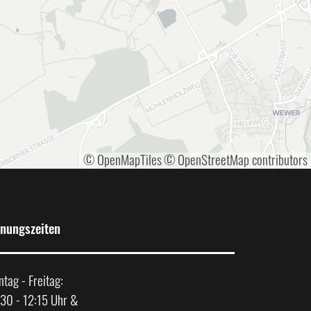
© OpenMapTiles
© OpenStreetMap contributors
fnungszeiten
tag - Freitag:
30 - 12:15 Uhr &