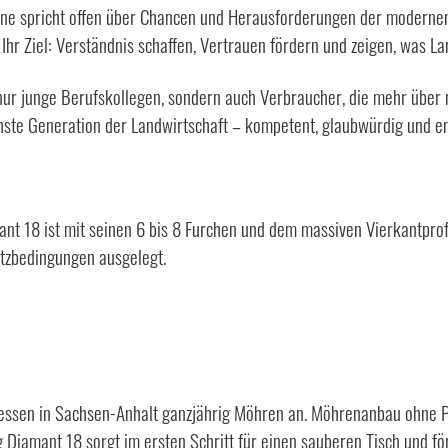
stiane spricht offen über Chancen und Herausforderungen der moderne
Ihr Ziel: Verständnis schaffen, Vertrauen fördern und zeigen, was La
ht nur junge Berufskollegen, sondern auch Verbraucher, die mehr über
chste Generation der Landwirtschaft – kompetent, glaubwürdig und e
nt 18 ist mit seinen 6 bis 8 Furchen und dem massiven Vierkantpro
atzbedingungen ausgelegt.
ssen in Sachsen-Anhalt ganzjährig Möhren an. Möhrenanbau ohne Pflu
 Diamant 18 sorgt im ersten Schritt für einen sauberen Tisch und f