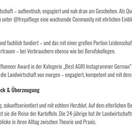
tschaft – authentisch, engagiert und nah dran am Geschehen. Als Que
m unter @freyafliege eine wachsende Community mit ehrlichen Einbli
nd fachlich fundiert – und das mit einer großen Portion Leidenschaft
ertrauen – bei Verbrauchern ebenso wie bei Berufskollegen.
fluencer Award in der Kategorie „Best AGRI Instagrammer German” a
für die Landwirtschaft von morgen – engagiert, kompetent und mit dem
lick & Überzeugung
, zukunftsorientiert und mit echtem Herzblut. Auf dem elterlichen Bet
 sie die Reise der Kartoffeln. Die 24-jährige hat ihr Landwirtschaft
licke in ihren Alltag zwischen Theorie und Praxis.