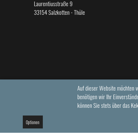
Laurentiusstraße 9
33154 Salzkotten - Thüle
Auf dieser Website möchten w
benötigen wir Ihr Einverständn
können Sie stets über das Ke
Optionen