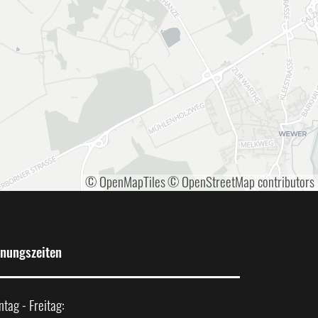
© OpenMapTiles
© OpenStreetMap contributors
fnungszeiten
tag - Freitag: