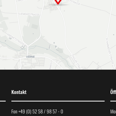
Kontakt
Öf
Fon +49 (0) 52 58 / 98 57 - 0
Mon