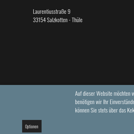
Laurentiusstraße 9
33154 Salzkotten - Thüle
Auf dieser Website möchten w
benötigen wir Ihr Einverständn
können Sie stets über das Ke
Optionen