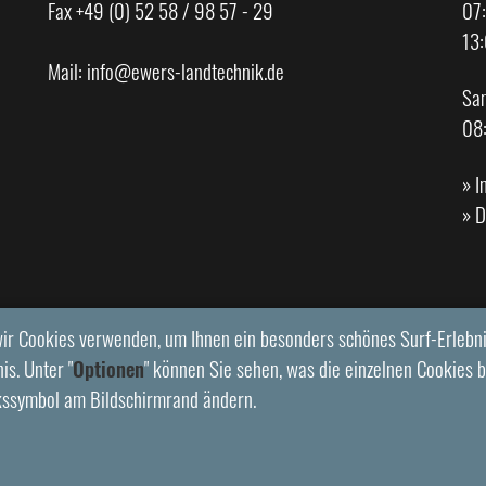
Fax +49 (0) 52 58 / 98 57 - 29
07:
13:
Mail:
info@ewers-landtechnik.de
Sa
08
»
I
»
D
ir Cookies verwenden, um Ihnen ein besonders schönes Surf-Erlebni
is. Unter "
Optionen
" können Sie sehen, was die einzelnen Cookies b
kssymbol am Bildschirmrand ändern.